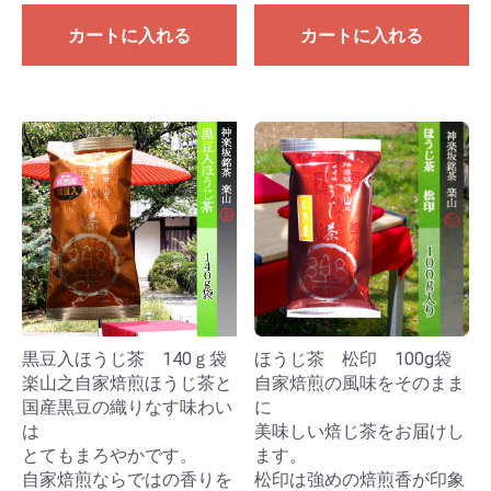
カートに入れる
カートに入れる
黒豆入ほうじ茶 140ｇ袋
ほうじ茶 松印 100g袋
楽山之自家焙煎ほうじ茶と
自家焙煎の風味をそのまま
国産黒豆の織りなす味わい
に
は
美味しい焙じ茶をお届けし
とてもまろやかです。
ます。
自家焙煎ならではの香りを
松印は強めの焙煎香が印象