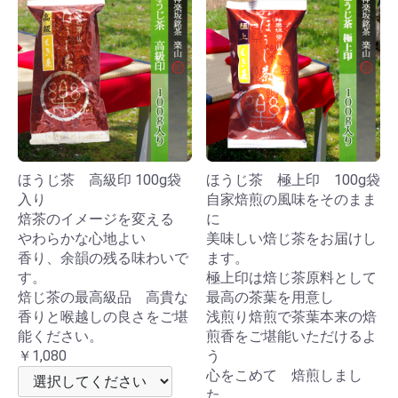
ほうじ茶 高級印 100g袋
ほうじ茶 極上印 100g袋
入り
自家焙煎の風味をそのまま
焙茶のイメージを変える
に
やわらかな心地よい
美味しい焙じ茶をお届けし
香り、余韻の残る味わいで
ます。
す。
極上印は焙じ茶原料として
焙じ茶の最高級品 高貴な
最高の茶葉を用意し
香りと喉越しの良さをご堪
浅煎り焙煎で茶葉本来の焙
能ください。
煎香をご堪能いただけるよ
￥1,080
う
心をこめて 焙煎しまし
た。