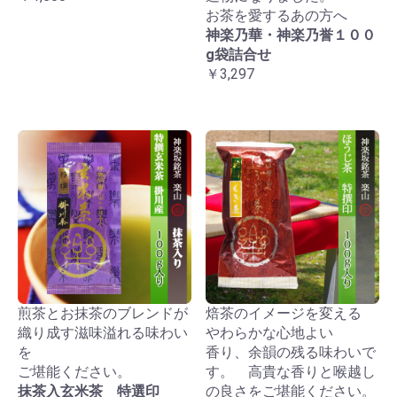
お茶を愛するあの方へ
神楽乃華・神楽乃誉１００
g袋詰合せ
￥3,297
煎茶とお抹茶のブレンドが
焙茶のイメージを変える
織り成す滋味溢れる味わい
やわらかな心地よい
を
香り、余韻の残る味わいで
ご堪能ください。
す。 高貴な香りと喉越し
抹茶入玄米茶 特選印
の良さをご堪能ください。