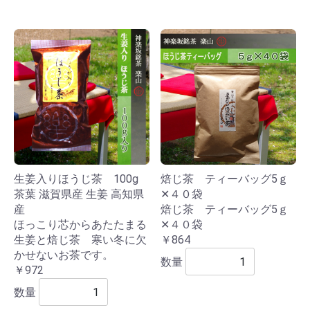
生姜入りほうじ茶 100g
焙じ茶 ティーバッグ5ｇ
茶葉 滋賀県産 生姜 高知県
✕４０袋
産
焙じ茶 ティーバッグ5ｇ
ほっこり芯からあたたまる
✕４０袋
生姜と焙じ茶 寒い冬に欠
￥864
かせないお茶です。
数量
￥972
数量