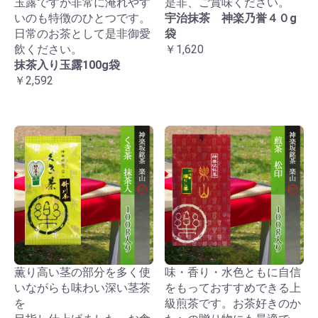
玉露ですが非常に淹れやす
是非、ご賞味ください。
いのも特徴のひとつです。
宇治抹茶 神楽乃誉４０g
日常のお茶として是非御愛
袋
飲ください。
￥1,620
抹茶入り玉露100g袋
￥2,592
薫り高い茎の部分を多く使
味・香り・水色ともに自信
いながらも味わい深い茎茶
をもっておすすめできる上
を
級煎茶です。お茶好きのか