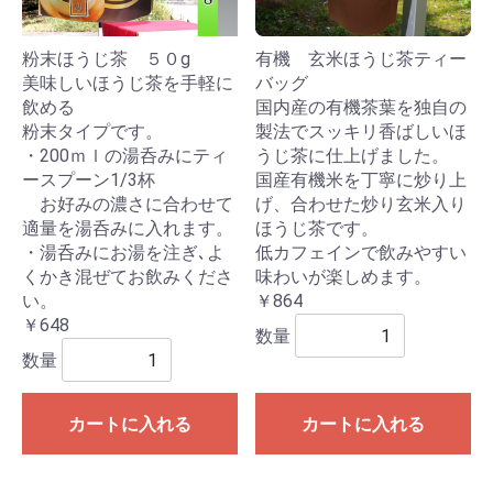
粉末ほうじ茶 ５０g
有機 玄米ほうじ茶ティー
美味しいほうじ茶を手軽に
バッグ
飲める
国内産の有機茶葉を独自の
粉末タイプです。
製法でスッキリ香ばしいほ
・200ｍｌの湯呑みにティ
うじ茶に仕上げました。
ースプーン1/3杯
国産有機米を丁寧に炒り上
お好みの濃さに合わせて
げ、合わせた炒り玄米入り
適量を湯呑みに入れます。
ほうじ茶です。
・湯呑みにお湯を注ぎ､よ
低カフェインで飲みやすい
くかき混ぜてお飲みくださ
味わいが楽しめます。
い。
￥864
￥648
数量
数量
カートに入れる
カートに入れる