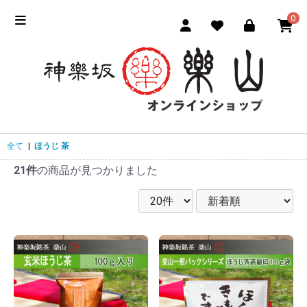
0
全て
|
ほうじ 茶
21件
の商品が見つかりました