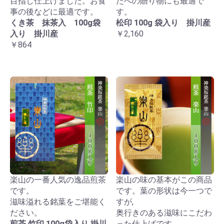
目指し仕上げました。お食
たへの贈り物にも最適で
事の後などに最適です。
す。
くき茶 抹茶入 100g袋
松印 100g 袋入り 掛川産
入り 掛川産
￥2,160
￥864
楽山の一番人気の逸品煎茶
楽山の味の基本がこの商品
です。
です。葉の形状は今一つで
滋味溢れる銘葉をご堪能く
すが,
ださい。
奥行きのある滋味にこだわ
煎茶 竹印 100g袋入り 掛川
った仕上げです。