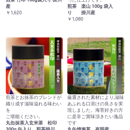
産
煎茶 楽山 100g 袋入
￥1,620
り 掛川産
￥1,080
煎茶とお抹茶のブレンドが
厳選された素材により,滋味
織り成す滋味溢れる味わい
あふれる口溶けの良さを実
を
現しました。海苔好きの方
ご堪能ください。
に是非ご賞味頂きたい逸品
丸缶抹茶入玄米茶 松印
です
300g 缶入り 煎茶掛川
丸缶焼海苔 有明産