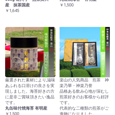
産 抹茶国産
￥1,500
￥1,645
厳選された素材により,滋味
楽山の人気商品 煎茶 神
あふれる口溶けの良さを実
楽乃華・神楽乃誉
現しました。海苔好きの方
品格ある飲み心地が深むし
に是非ご賞味頂きたい逸品
煎茶好きのお客様から好評
です。
です。
丸缶味付焼海苔 有明産
代表的な二種類の煎茶がご
￥1,500
進物になりました。