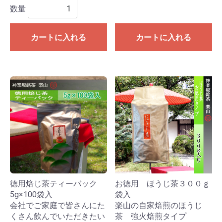
数量
カートに入れる
カートに入れる
徳用焙じ茶ティーバック
お徳用 ほうじ茶３００ｇ
5g×100袋入
袋入
会社でご家庭で皆さんにた
楽山の自家焙煎のほうじ
くさん飲んでいただきたい
茶 強火焙煎タイプ