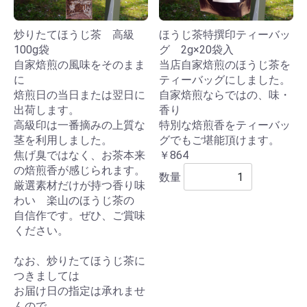
炒りたてほうじ茶 高級
ほうじ茶特撰印ティーバッ
100g袋
グ 2g×20袋入
自家焙煎の風味をそのまま
当店自家焙煎のほうじ茶を
に
ティーバッグにしました。
焙煎日の当日または翌日に
自家焙煎ならではの、味・
出荷します。
香り
高級印は一番摘みの上質な
特別な焙煎香をティーバッ
茎を利用しました。
グでもご堪能頂けます。
焦げ臭ではなく、お茶本来
￥864
の焙煎香が感じられます。
数量
厳選素材だけが持つ香り味
わい 楽山のほうじ茶の
自信作です。ぜひ、ご賞味
ください。
なお、炒りたてほうじ茶に
つきましては
お届け日の指定は承れませ
んので