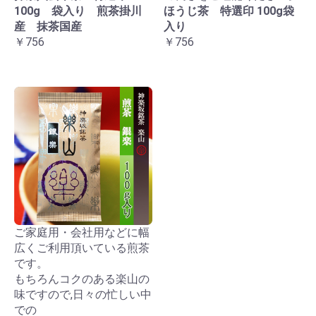
100g 袋入り 煎茶掛川
ほうじ茶 特選印 100g袋
産 抹茶国産
入り
￥756
￥756
ご家庭用・会社用などに幅
広くご利用頂いている煎茶
です。
もちろんコクのある楽山の
味ですので,日々の忙しい中
での