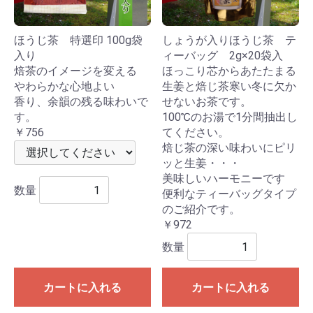
ほうじ茶 特選印 100g袋
しょうが入りほうじ茶 テ
入り
ィーバッグ 2g×20袋入
焙茶のイメージを変える
ほっこり芯からあたたまる
やわらかな心地よい
生姜と焙じ茶寒い冬に欠か
香り、余韻の残る味わいで
せないお茶です。
す。
100℃のお湯で1分間抽出し
￥756
てください。
焙じ茶の深い味わいにピリ
ッと生姜・・・
美味しいハーモニーです
数量
便利なティーバッグタイプ
のご紹介です。
￥972
数量
カートに入れる
カートに入れる