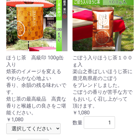
ほうじ茶 高級印 100g缶
ごぼう入りほうじ茶１００
入り
ｇ入
焙茶のイメージを変える
楽山之香ばしいほうじ茶に
やわらかな心地よい
鹿児島県産のごぼう
香り、余韻の残る味わいで
をブレンドしました。
す。
ごぼうの香りが苦手な方で
焙じ茶の最高級品 高貴な
もおいしく召し上がって
香りと喉越しの良さをご堪
頂けます。
能ください。
￥1,080
￥1,080
数量