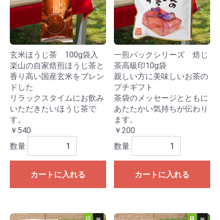
玄米ほうじ茶 100g袋入
一煎パックシリーズ 焙じ
楽山の自家焙煎ほうじ茶と
茶高級印10g袋
香り高い国産玄米をブレン
親しい方に美味しいお茶の
ドした
プチギフト
リラックスタイムにお飲み
茶袋のメッセージとともに
いただきたいほうじ茶で
あたたかい気持ちが伝わり
す。
ます。
￥540
￥200
数量
数量
カートに入れる
カートに入れる