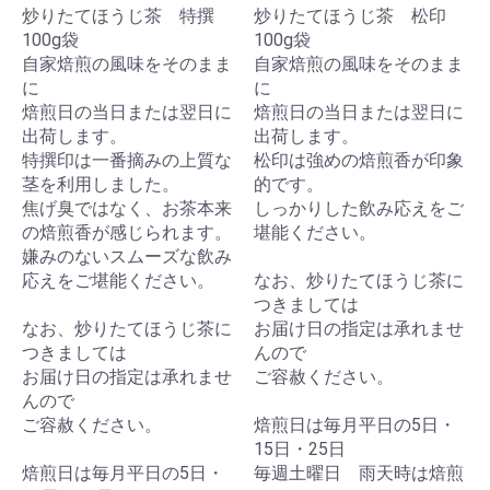
炒りたてほうじ茶 特撰
炒りたてほうじ茶 松印
100g袋
100g袋
自家焙煎の風味をそのまま
自家焙煎の風味をそのまま
に
に
焙煎日の当日または翌日に
焙煎日の当日または翌日に
出荷します。
出荷します。
特撰印は一番摘みの上質な
松印は強めの焙煎香が印象
茎を利用しました。
的です。
焦げ臭ではなく、お茶本来
しっかりした飲み応えをご
の焙煎香が感じられます。
堪能ください。
嫌みのないスムーズな飲み
応えをご堪能ください。
なお、炒りたてほうじ茶に
つきましては
なお、炒りたてほうじ茶に
お届け日の指定は承れませ
つきましては
んので
お届け日の指定は承れませ
ご容赦ください。
んので
ご容赦ください。
焙煎日は毎月平日の5日・
15日・25日
焙煎日は毎月平日の5日・
毎週土曜日 雨天時は焙煎