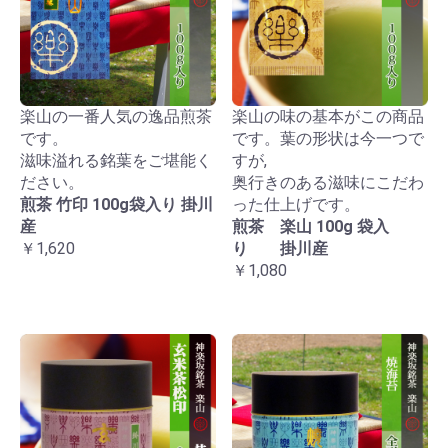
楽山の一番人気の逸品煎茶
楽山の味の基本がこの商品
です。
です。葉の形状は今一つで
滋味溢れる銘葉をご堪能く
すが,
ださい。
奥行きのある滋味にこだわ
煎茶 竹印 100g袋入り 掛川
った仕上げです。
産
煎茶 楽山 100g 袋入
￥1,620
り 掛川産
￥1,080