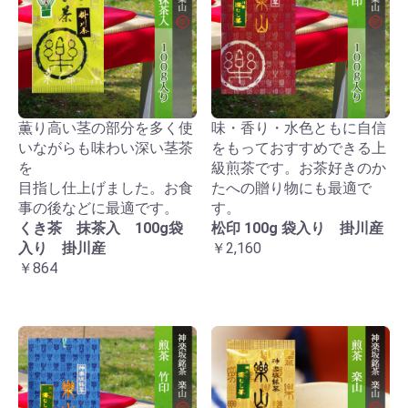
薫り高い茎の部分を多く使
味・香り・水色ともに自信
いながらも味わい深い茎茶
をもっておすすめできる上
を
級煎茶です。お茶好きのか
目指し仕上げました。お食
たへの贈り物にも最適で
事の後などに最適です。
す。
くき茶 抹茶入 100g袋
松印 100g 袋入り 掛川産
入り 掛川産
￥2,160
￥864