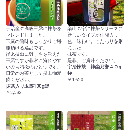
宇治産の高級玉露に抹茶を
楽山の宇治抹茶シリーズに
ブレンドしました。
新しいタイプが仲間入り
玉露の旨味もしっかりご堪
色、味わい。こだわりを形
能頂ける逸品です。
にした
従来抽出に難しさを覚えた
抹茶です。
玉露ですが非常に淹れやす
是非、ご賞味ください。
いのも特徴のひとつです。
宇治抹茶 神楽乃誉４０g
日常のお茶として是非御愛
袋
飲ください。
￥1,620
抹茶入り玉露100g袋
￥2,592