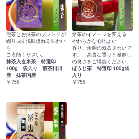
煎茶とお抹茶のブレンドが
焙茶のイメージを変える
織り成す滋味溢れる味わい
やわらかな心地よい
を
香り、余韻の残る味わいで
ご堪能ください。
す。 高貴な香りと喉越し
抹茶入玄米茶 特選印
の良さをご堪能ください。
100g 袋入り 煎茶掛川
ほうじ茶 特選印 100g袋
産 抹茶国産
入り
￥756
￥756