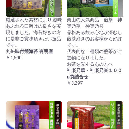
厳選された素材により,滋味
楽山の人気商品 煎茶 神
あふれる口溶けの良さを実
楽乃華・神楽乃誉
現しました。海苔好きの方
品格ある飲み心地が深むし
に是非ご賞味頂きたい逸品
煎茶好きのお客様から好評
です。
です。
丸缶味付焼海苔 有明産
代表的な二種類の煎茶がご
￥1,500
進物になりました。
お茶を愛するあの方へ
神楽乃華・神楽乃誉１００
g袋詰合せ
￥3,297