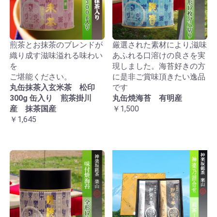
煎茶とお抹茶のブレンドが
厳選された素材により,滋味
織り成す滋味溢れる味わい
あふれる口溶けの良さを実
を
現しました。海苔好きの方
ご堪能ください。
に是非ご賞味頂きたい逸品
丸缶抹茶入玄米茶 松印
です
300g 缶入り 煎茶掛川
丸缶焼海苔 有明産
産 抹茶国産
￥1,500
￥1,645