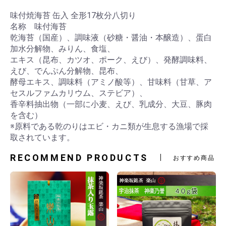
味付焼海苔 缶入 全形17枚分八切り
名称 味付海苔
乾海苔（国産）、調味液（砂糖・醤油・本醸造）、蛋白
加水分解物、みりん、食塩、
エキス（昆布、カツオ、ポーク、えび）、発酵調味料、
えび、でんぷん分解物、昆布、
酵母エキス、調味料（アミノ酸等）、甘味料（甘草、ア
セスルファムカリウム、ステビア）、
香辛料抽出物（一部に小麦、えび、乳成分、大豆、豚肉
を含む）
※原料である乾のりはエビ・カニ類が生息する漁場で採
取されています。
RECOMMEND PRODUCTS
おすすめ商品