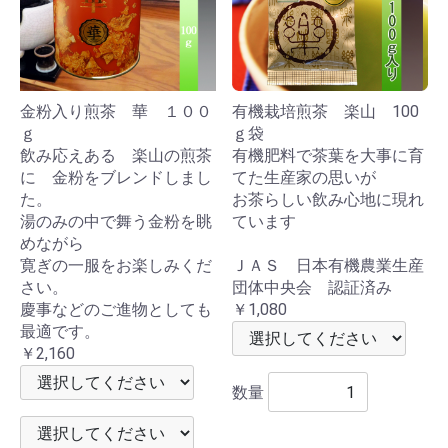
金粉入り煎茶 華 １００
有機栽培煎茶 楽山 100
ｇ
ｇ袋
飲み応えある 楽山の煎茶
有機肥料で茶葉を大事に育
に 金粉をブレンドしまし
てた生産家の思いが
た。
お茶らしい飲み心地に現れ
湯のみの中で舞う金粉を眺
ています
めながら
寛ぎの一服をお楽しみくだ
ＪＡＳ 日本有機農業生産
さい。
団体中央会 認証済み
慶事などのご進物としても
￥1,080
最適です。
￥2,160
数量