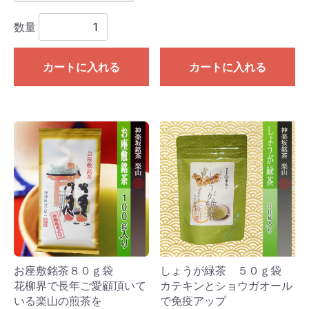
数量
カートに入れる
カートに入れる
お座敷銘茶８０ｇ袋
しょうが緑茶 ５０ｇ袋
花柳界で長年ご愛顧頂いて
カテキンとショウガオール
いる楽山の煎茶を
で免疫アップ