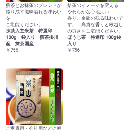
煎茶とお抹茶のブレンドが
焙茶のイメージを変える
織り成す滋味溢れる味わい
やわらかな心地よい
を
香り、余韻の残る味わいで
ご堪能ください。
す。 高貴な香りと喉越し
抹茶入玄米茶 特選印
の良さをご堪能ください。
100g 袋入り 煎茶掛川
ほうじ茶 特選印 100g袋
産 抹茶国産
入り
￥756
￥756
ご家庭用・会社用などに幅