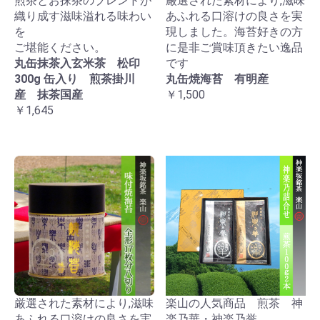
煎茶とお抹茶のブレンドが
厳選された素材により,滋味
織り成す滋味溢れる味わい
あふれる口溶けの良さを実
を
現しました。海苔好きの方
ご堪能ください。
に是非ご賞味頂きたい逸品
丸缶抹茶入玄米茶 松印
です
300g 缶入り 煎茶掛川
丸缶焼海苔 有明産
産 抹茶国産
￥1,500
￥1,645
厳選された素材により,滋味
楽山の人気商品 煎茶 神
あふれる口溶けの良さを実
楽乃華・神楽乃誉