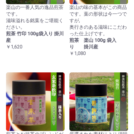
楽山の一番人気の逸品煎茶
楽山の味の基本がこの商品
です。
です。葉の形状は今一つで
滋味溢れる銘葉をご堪能く
すが,
ださい。
奥行きのある滋味にこだわ
煎茶 竹印 100g袋入り 掛川
った仕上げです。
産
煎茶 楽山 100g 袋入
￥1,620
り 掛川産
￥1,080