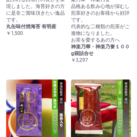
現しました。海苔好きの方
品格ある飲み心地が深むし
に是非ご賞味頂きたい逸品
煎茶好きのお客様から好評
です。
です。
丸缶味付焼海苔 有明産
代表的な二種類の煎茶がご
￥1,500
進物になりました。
お茶を愛するあの方へ
神楽乃華・神楽乃誉１００
g袋詰合せ
￥3,297