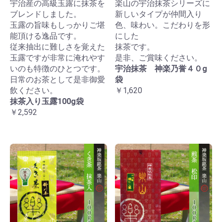
宇治産の高級玉露に抹茶を
楽山の宇治抹茶シリーズに
ブレンドしました。
新しいタイプが仲間入り
玉露の旨味もしっかりご堪
色、味わい。こだわりを形
能頂ける逸品です。
にした
従来抽出に難しさを覚えた
抹茶です。
玉露ですが非常に淹れやす
是非、ご賞味ください。
いのも特徴のひとつです。
宇治抹茶 神楽乃誉４０g
日常のお茶として是非御愛
袋
飲ください。
￥1,620
抹茶入り玉露100g袋
￥2,592