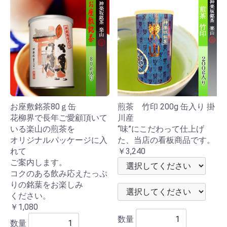
お座敷銘茶80ｇ缶
煎茶 竹印 200g 缶入り 掛
花柳界で長年ご愛顧頂いて
川産
いる楽山の煎茶を
“味”にこだわって仕上げ
オリジナルパッケージに入
た、当店の看板商品です。
れて
￥3,240
ご案内します。
コクのある飲み応えたっぷ
りの銘葉をお楽しみ
ください。
￥1,080
数量
数量