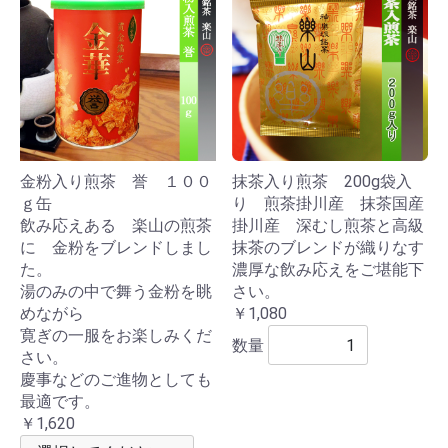
金粉入り煎茶 誉 １００
抹茶入り煎茶 200g袋入
ｇ缶
り 煎茶掛川産 抹茶国産
飲み応えある 楽山の煎茶
掛川産 深むし煎茶と高級
に 金粉をブレンドしまし
抹茶のブレンドが織りなす
た。
濃厚な飲み応えをご堪能下
湯のみの中で舞う金粉を眺
さい。
めながら
￥1,080
寛ぎの一服をお楽しみくだ
数量
さい。
慶事などのご進物としても
最適です。
￥1,620