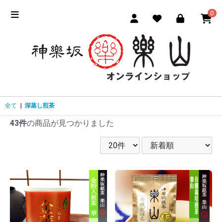
0
全て
|
深蒸し煎茶
43件
の商品が見つかりました