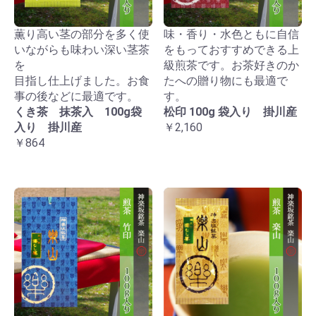
薫り高い茎の部分を多く使
味・香り・水色ともに自信
いながらも味わい深い茎茶
をもっておすすめできる上
を
級煎茶です。お茶好きのか
目指し仕上げました。お食
たへの贈り物にも最適で
事の後などに最適です。
す。
くき茶 抹茶入 100g袋
松印 100g 袋入り 掛川産
入り 掛川産
￥2,160
￥864