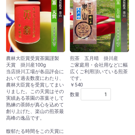
農林大臣賞受賞茶園謹製
煎茶 五月晴 掛川産
天賞 掛川産100g
ご家庭用・会社用などに幅
当店掛川工場が各品評会に
広くご利用頂いている煎茶
おいて過去数度にわたり、
です。
農林大臣賞を受賞してまい
￥540
りました。この天賞はその
数量
実績ある茶園の茶葉そして
熟練の茶師が真心を込めて
創り上げた、楽山の煎茶最
高峰の逸品です。
馥郁たる時間をこの天賞に