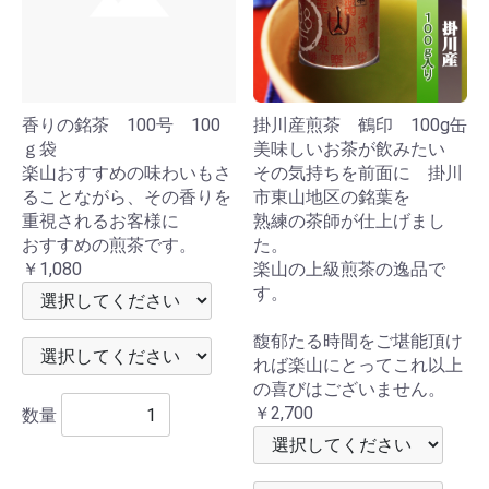
香りの銘茶 100号 100
掛川産煎茶 鶴印 100g缶
ｇ袋
美味しいお茶が飲みたい
楽山おすすめの味わいもさ
その気持ちを前面に 掛川
ることながら、その香りを
市東山地区の銘葉を
重視されるお客様に
熟練の茶師が仕上げまし
おすすめの煎茶です。
た。
￥1,080
楽山の上級煎茶の逸品で
す。
馥郁たる時間をご堪能頂け
れば楽山にとってこれ以上
の喜びはございません。
￥2,700
数量