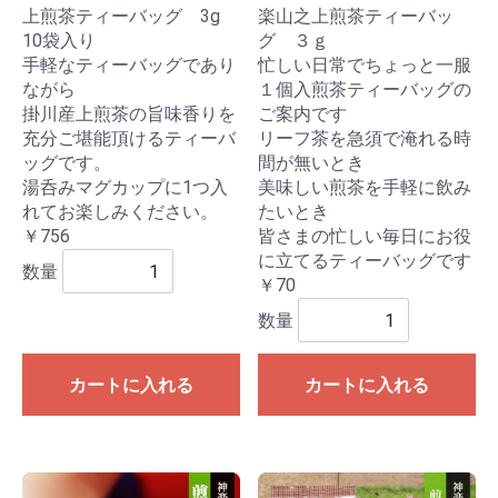
上煎茶ティーバッグ 3g
楽山之上煎茶ティーバッ
10袋入り
グ ３ｇ
手軽なティーバッグであり
忙しい日常でちょっと一服
ながら
１個入煎茶ティーバッグの
掛川産上煎茶の旨味香りを
ご案内です
充分ご堪能頂けるティーバ
リーフ茶を急須で淹れる時
ッグです。
間が無いとき
湯呑みマグカップに1つ入
美味しい煎茶を手軽に飲み
れてお楽しみください。
たいとき
￥756
皆さまの忙しい毎日にお役
に立てるティーバッグです
数量
￥70
数量
カートに入れる
カートに入れる