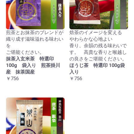
煎茶とお抹茶のブレンドが
焙茶のイメージを変える
織り成す滋味溢れる味わい
やわらかな心地よい
を
香り、余韻の残る味わいで
ご堪能ください。
す。 高貴な香りと喉越し
抹茶入玄米茶 特選印
の良さをご堪能ください。
100g 袋入り 煎茶掛川
ほうじ茶 特選印 100g袋
産 抹茶国産
入り
￥756
￥756