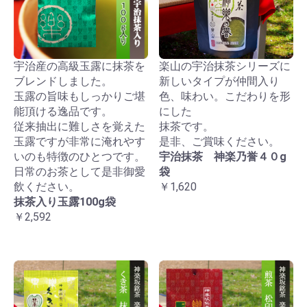
宇治産の高級玉露に抹茶を
楽山の宇治抹茶シリーズに
ブレンドしました。
新しいタイプが仲間入り
玉露の旨味もしっかりご堪
色、味わい。こだわりを形
能頂ける逸品です。
にした
従来抽出に難しさを覚えた
抹茶です。
玉露ですが非常に淹れやす
是非、ご賞味ください。
いのも特徴のひとつです。
宇治抹茶 神楽乃誉４０g
日常のお茶として是非御愛
袋
飲ください。
￥1,620
抹茶入り玉露100g袋
￥2,592