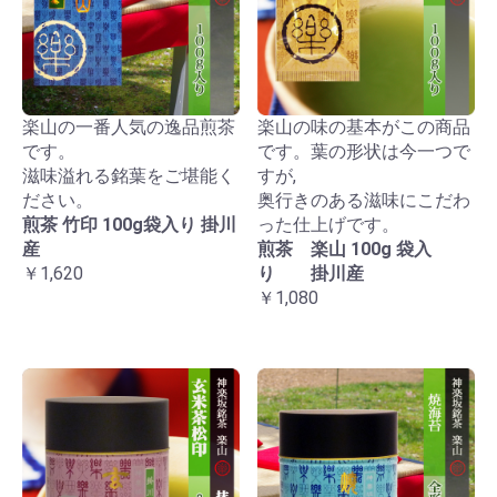
楽山の一番人気の逸品煎茶
楽山の味の基本がこの商品
です。
です。葉の形状は今一つで
滋味溢れる銘葉をご堪能く
すが,
ださい。
奥行きのある滋味にこだわ
煎茶 竹印 100g袋入り 掛川
った仕上げです。
産
煎茶 楽山 100g 袋入
￥1,620
り 掛川産
￥1,080