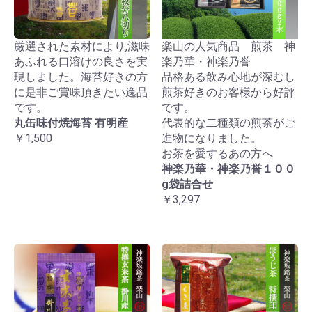
厳選された素材により,滋味
楽山の人気商品 煎茶 神
あふれる口溶けの良さを実
楽乃華・神楽乃誉
現しました。海苔好きの方
品格ある飲み心地が深むし
に是非ご賞味頂きたい逸品
煎茶好きのお客様から好評
です。
です。
丸缶味付焼海苔 有明産
代表的な二種類の煎茶がご
￥1,500
進物になりました。
お茶を愛するあの方へ
神楽乃華・神楽乃誉１００
g袋詰合せ
￥3,297