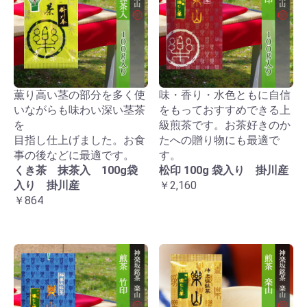
薫り高い茎の部分を多く使
味・香り・水色ともに自信
いながらも味わい深い茎茶
をもっておすすめできる上
を
級煎茶です。お茶好きのか
目指し仕上げました。お食
たへの贈り物にも最適で
事の後などに最適です。
す。
くき茶 抹茶入 100g袋
松印 100g 袋入り 掛川産
入り 掛川産
￥2,160
￥864