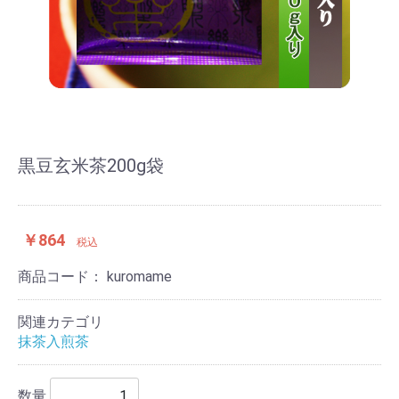
黒豆玄米茶200g袋
￥864
税込
商品コード：
kuromame
関連カテゴリ
抹茶入煎茶
数量