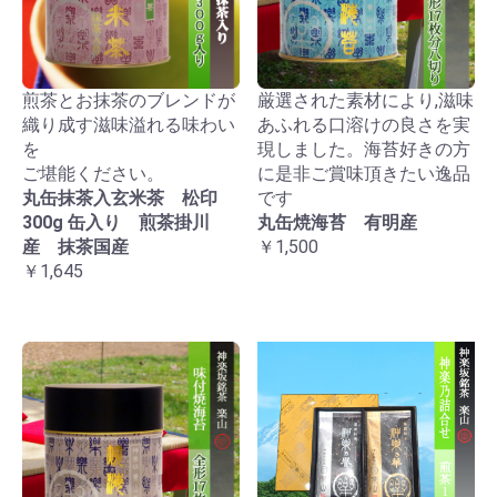
煎茶とお抹茶のブレンドが
厳選された素材により,滋味
織り成す滋味溢れる味わい
あふれる口溶けの良さを実
を
現しました。海苔好きの方
ご堪能ください。
に是非ご賞味頂きたい逸品
丸缶抹茶入玄米茶 松印
です
300g 缶入り 煎茶掛川
丸缶焼海苔 有明産
産 抹茶国産
￥1,500
￥1,645